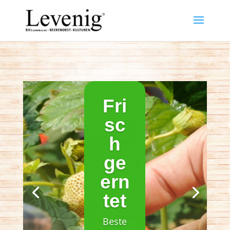
Fri
sc
h
ge
ern
tet
Beste