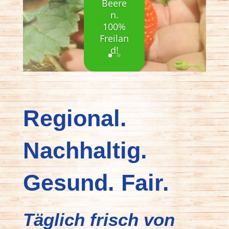
Beere
n.
100%
Freilan
d!
Regional.
Nachhaltig.
Gesund. Fair.
Täglich frisch von